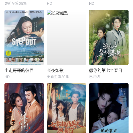
更新至第05集
HD
HD
出走哥哥的彼界
长夜如歌
想你的第七个春日
HD
更新至第20集
已完结