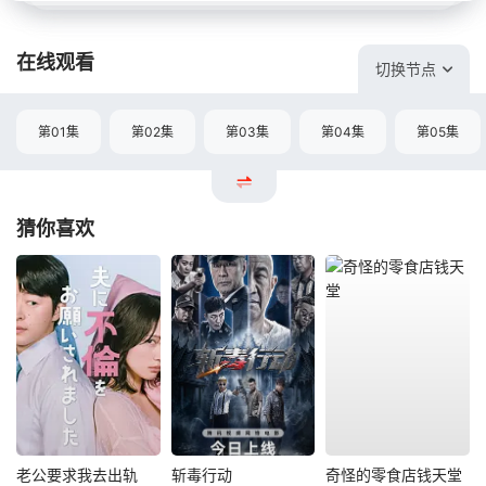
在线观看
切换节点
第01集
第02集
第03集
第04集
第05集
猜你喜欢
老公要求我去出轨
斩毒行动
奇怪的零食店钱天堂