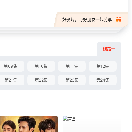
好影片，与好朋友一起分享
线路一
第09集
第10集
第11集
第12集
第21集
第22集
第23集
第24集