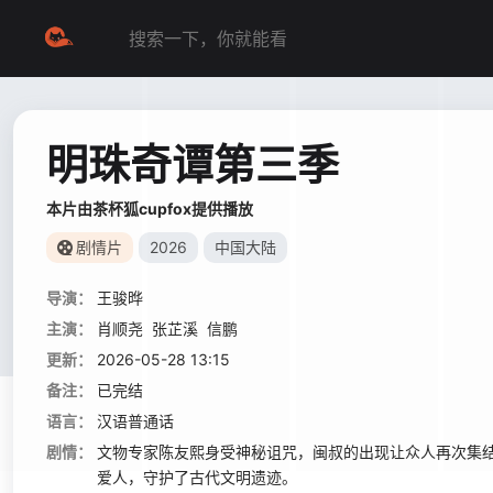
明珠奇谭第三季
本片由茶杯狐cupfox提供播放
剧情片
2026
中国大陆
导演：
王骏晔
主演：
肖顺尧
张芷溪
信鹏
更新：
2026-05-28 13:15
备注：
已完结
语言：
汉语普通话
剧情：
文物专家陈友熙身受神秘诅咒，闽叔的出现让众人再次集
爱人，守护了古代文明遗迹。