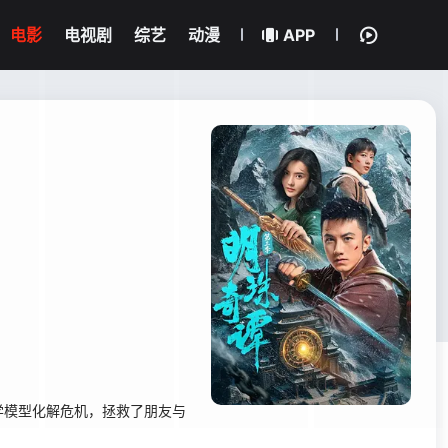
电影
电视剧
综艺
动漫
APP
学模型化解危机，拯救了朋友与