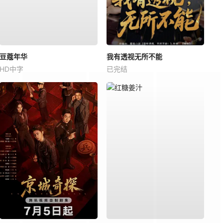
豆蔻年华
我有透视无所不能
HD中字
已完结