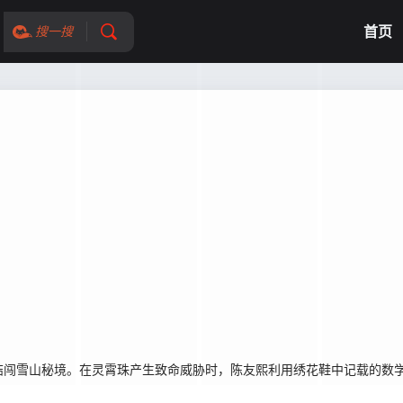
首页
搜一搜
结闯雪山秘境。在灵霄珠产生致命威胁时，陈友熙利用绣花鞋中记载的数