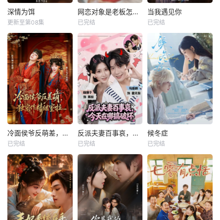
深情为饵
网恋对象是老板怎么办
当我遇见你
更新至第08集
已完结
已完结
冷面侯爷反萌差，独宠作精继室啦
反派夫妻百事哀，今天在哪搞破坏
候冬症
已完结
已完结
已完结