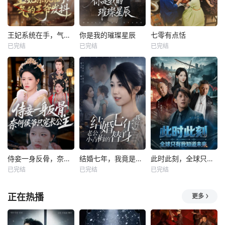
王妃系统在手，气的王爷发抖
你是我的璀璨星辰
七零有点恬
已完结
已完结
已完结
侍妾一身反骨，奈何侯爷只宠长公主
结婚七年，我竟是老公小青梅的替身
此时此刻，全球只有我知道未来
已完结
已完结
已完结
正在热播
更多