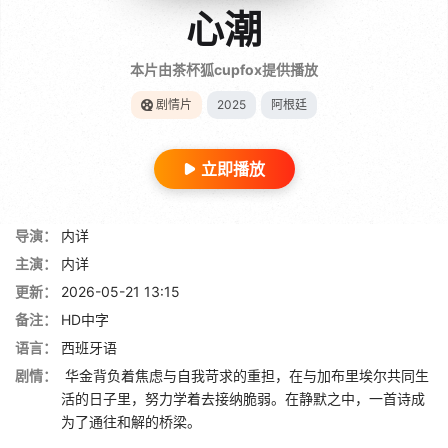
心潮
本片由茶杯狐cupfox提供播放
剧情片
2025
阿根廷
立即播放
导演：
内详
主演：
内详
更新：
2026-05-21 13:15
备注：
HD中字
语言：
西班牙语
剧情：
华金背负着焦虑与自我苛求的重担，在与加布里埃尔共同生
活的日子里，努力学着去接纳脆弱。在静默之中，一首诗成
为了通往和解的桥梁。