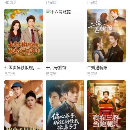
HD国语
已完结
已完结
七零卖掉铁饭碗，囤满空间下乡去
十六号旅馆
二婚遇骄阳
已完结
已完结
已完结