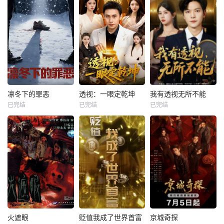
凛冬下的罪恶
透视：一眼定乾坤
我有透视无所不能
已完结
已完结
已完结
火遮眼
贬值我成了世界首富
京城奇探