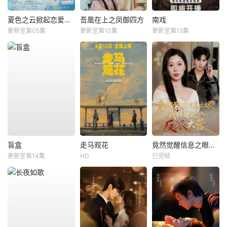
夏色之云掀起恋爱与风暴
吾凰在上之凤御四方
南戏
更新至第05集
更新至第10集
更新至第15集
盲盒
走马观花
竟然觉醒信息之眼，我转身进入反派大营
更新至第14集
HD
已完结