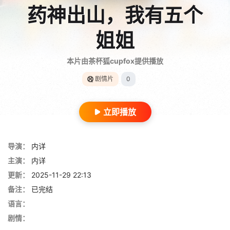
药神出山，我有五个
姐姐
本片由茶杯狐cupfox提供播放
剧情片
0
立即播放
导演：
内详
主演：
内详
更新：
2025-11-29 22:13
备注：
已完结
语言：
剧情：