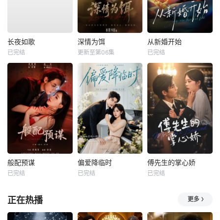
长夜如歌
深情为饵
从新婚开始
已完结
更新至第06集
已完结
般配预谋
偏爱降临时
傅先生的掌心娇
已完结
已完结
已完结
正在热播
更多