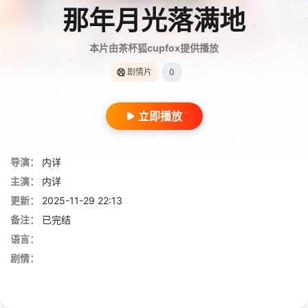
那年月光落满地
本片由茶杯狐cupfox提供播放
剧情片
0
立即播放
导演：
内详
主演：
内详
更新：
2025-11-29 22:13
备注：
已完结
语言：
剧情：