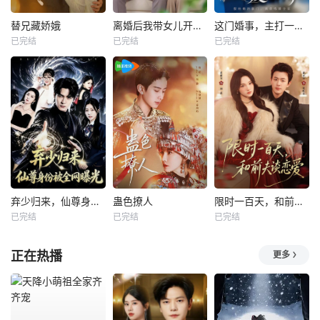
替兄藏娇娥
离婚后我带女儿开启新人生
这门婚事，主打一个反向饲养
已完结
已完结
已完结
弃少归来，仙尊身份被全网曝光
蛊色撩人
限时一百天，和前夫谈恋爱
已完结
已完结
已完结
正在热播
更多