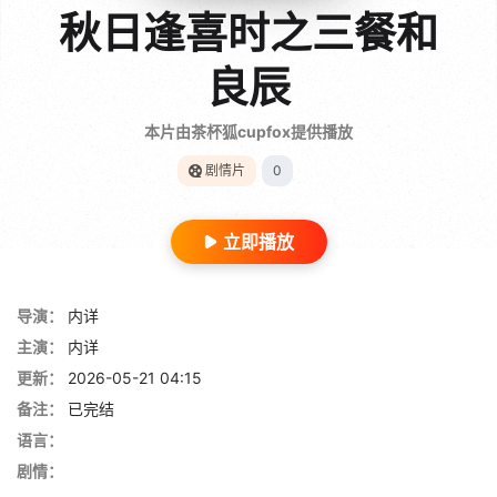
秋日逢喜时之三餐和
良辰
本片由茶杯狐cupfox提供播放
剧情片
0
立即播放
导演：
内详
主演：
内详
更新：
2026-05-21 04:15
备注：
已完结
语言：
剧情：