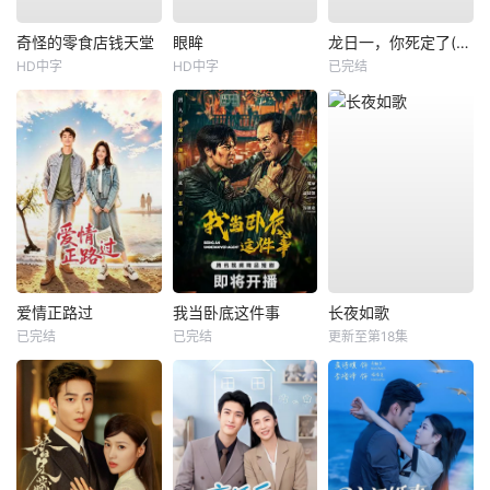
奇怪的零食店钱天堂
眼眸
龙日一，你死定了(短剧)
HD中字
HD中字
已完结
爱情正路过
我当卧底这件事
长夜如歌
已完结
已完结
更新至第18集