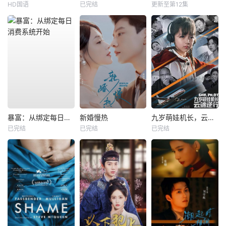
HD国语
已完结
更新至第12集
暴富：从绑定每日消费系统开始
新婚慢热
九岁萌娃机长，云端逆行
已完结
已完结
已完结