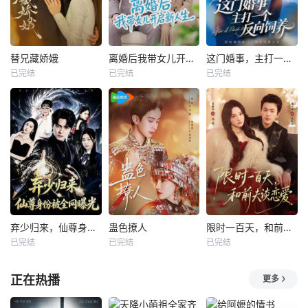
替兄藏娇娥
离婚后我带女儿开启新人生
这门婚事，主打一个反向饲养
已完结
已完结
已完结
弃少归来，仙尊身份被全网曝光
蛊色撩人
限时一百天，和前夫谈恋爱
已完结
已完结
已完结
正在热播
更多