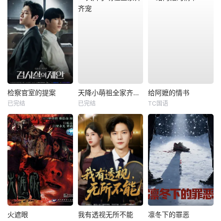
检察官室的提案
天降小萌祖全家齐齐宠
给阿嬷的情书
已完结
已完结
TC国语
火遮眼
我有透视无所不能
凛冬下的罪恶