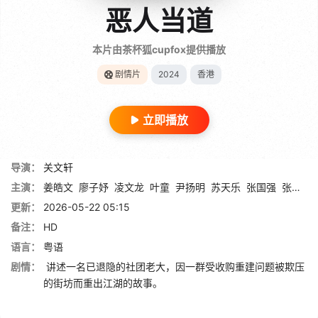
恶人当道
本片由茶杯狐cupfox提供播放
剧情片
2024
香港
立即播放
导演：
关文轩
主演：
姜皓文
廖子妤
凌文龙
叶童
尹扬明
苏天乐
张国强
张松枝
更新：
2026-05-22 05:15
备注：
HD
语言：
粤语
剧情：
讲述一名已退隐的社团老大，因一群受收购重建问题被欺压
的街坊而重出江湖的故事。