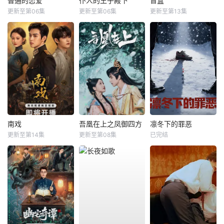
普通的恋爱
仆人的王子殿下
盲盒
更新至第06集
更新至第06集
更新至第13集
南戏
吾凰在上之凤御四方
凛冬下的罪恶
更新至第14集
更新至第08集
已完结