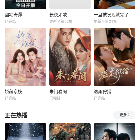
幽宅奇谭
长夜如歌
一旦被发现就完了
已完结
更新至第22集
更新至第01集
娇藏京枝
朱门春闺
温柔狩猎
已完结
已完结
已完结
正在热播
更多