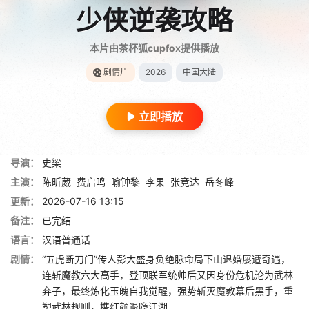
少侠逆袭攻略
本片由茶杯狐cupfox提供播放
剧情片
2026
中国大陆
立即播放
导演：
史梁
主演：
陈昕葳
费启鸣
喻钟黎
李果
张竞达
岳冬峰
更新：
2026-07-16 13:15
备注：
已完结
语言：
汉语普通话
剧情：
“五虎断刀门”传人彭大盛身负绝脉命局下山退婚屡遭奇遇，
连斩魔教六大高手，登顶联军统帅后又因身份危机沦为武林
弃子，最终炼化玉魄自我觉醒，强势斩灭魔教幕后黑手，重
塑武林规则，携红颜退隐江湖……