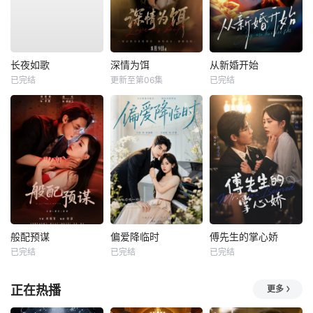
长夜如歌
深情为饵
从新婚开始
已完结
更新至第06集
已完结
般配预谋
偏爱降临时
傅先生的掌心娇
已完结
已完结
已完结
正在热播
更多