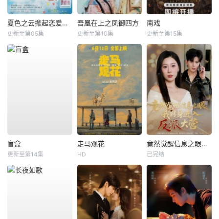
夏色之云掀起恋爱与风暴
吾凰在上之凤御四方
南戏
更新至第05集
更新至第10集
更新至第15集
盲盒
走马观花
竟然觉醒信息之眼，我转身进入反派大营
更新至第14集
HD
已完结