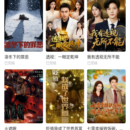
凛冬下的罪恶
透视：一眼定乾坤
我有透视无所不能
已完结
已完结
已完结
火遮眼
贬值我成了世界首富
七零卖掉铁饭碗，囤满空间下乡去