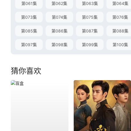
第061集
第062集
第063集
第064集
第073集
第074集
第075集
第076集
第085集
第086集
第087集
第088集
第097集
第098集
第099集
第100集
猜你喜欢