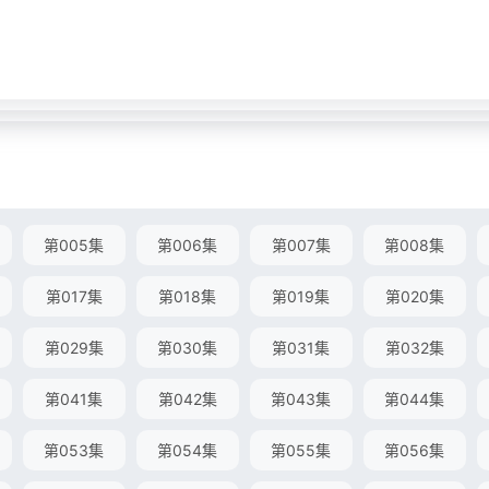
第005集
第006集
第007集
第008集
第017集
第018集
第019集
第020集
第029集
第030集
第031集
第032集
第041集
第042集
第043集
第044集
第053集
第054集
第055集
第056集