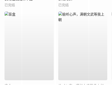
已完结
已完结
盲盒
偷听心声，满朝文武等我上朝
更新至第13集
已完结
影视资源上传、存储服务。