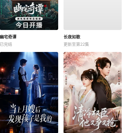
幽宅奇谭
长夜如歌
已完结
更新至第22集