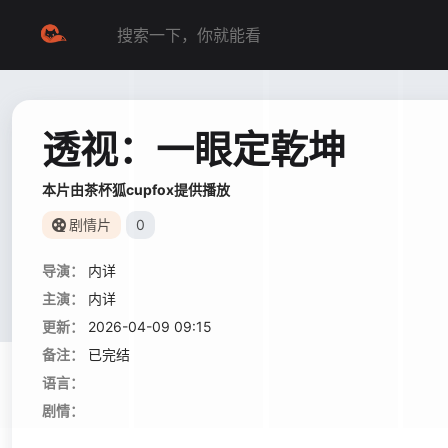
透视：一眼定乾坤
本片由茶杯狐cupfox提供播放
剧情片
0
导演：
内详
主演：
内详
更新：
2026-04-09 09:15
备注：
已完结
语言：
剧情：