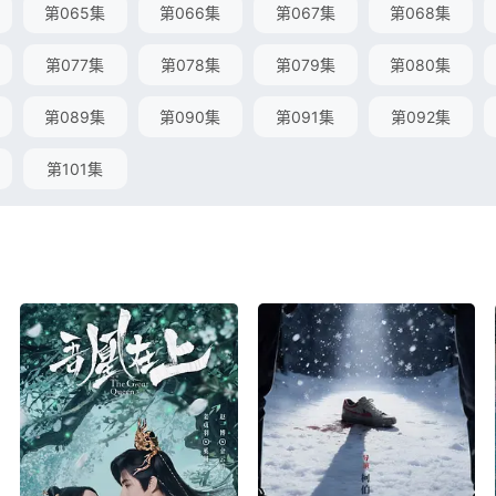
第065集
第066集
第067集
第068集
第077集
第078集
第079集
第080集
第089集
第090集
第091集
第092集
第101集