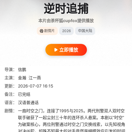
逆时追捕
本片由茶杯狐cupfox提供播放
剧情片
2026
中国大陆
立即播放
导演：
信鹏
主演：
金瀚
江一燕
更新：
2026-07-07 16:15
备注：
已完结
语言：
汉语普通话
剧情：
一扇时空之门，连接了1995与2025。两代刑警双人双时空
联手破获了一起尘封三十年的连环杀人悬案。本剧以“时空”
为破案核心，两位刑警通过时空之门交换线索，以先知视角
对决凶犯，却殊不知最大的对手竟然是蝴蝶效应引发的时间