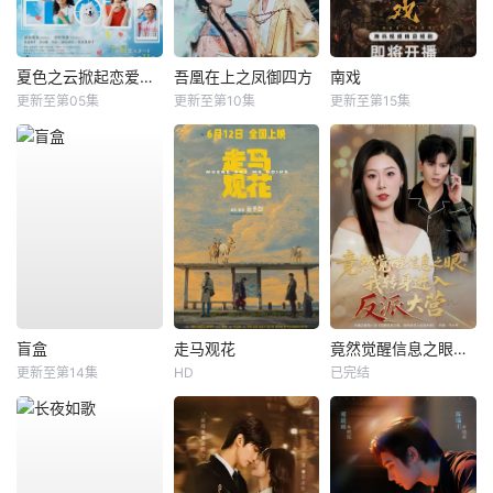
夏色之云掀起恋爱与风暴
吾凰在上之凤御四方
南戏
更新至第05集
更新至第10集
更新至第15集
盲盒
走马观花
竟然觉醒信息之眼，我转身进入反派大营
更新至第14集
HD
已完结