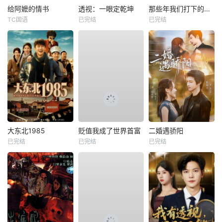
给阿嬷的情书
透视：一眼定乾坤
那些年我们打下的江山
TC国语
已完结
已完结
大东北1985
贬值我成了世界首富
二婚遇骄阳
已完结
已完结
已完结