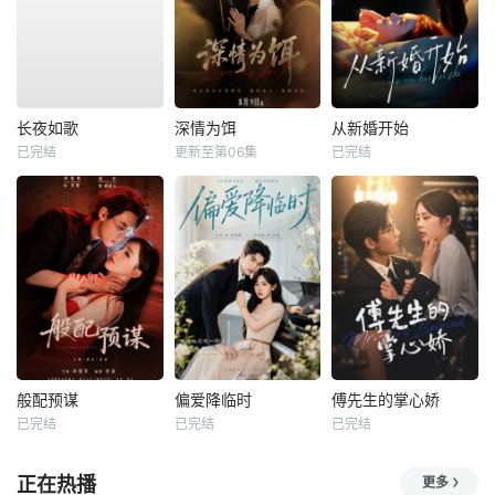
长夜如歌
深情为饵
从新婚开始
已完结
更新至第06集
已完结
般配预谋
偏爱降临时
傅先生的掌心娇
已完结
已完结
已完结
正在热播
更多