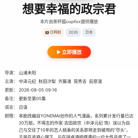
想要幸福的政宗君
本片由茶杯狐cupfox提供播放
日韩剧
2026
日本
立即播放
导演：
山浦未阳
主演：
中泽元纪
秋田汐梨
齐藤渚
简秀吉
前原滉
更新：
2026-08-05 09:16
备注：
更新至第05集
语言：
日语
剧情：
本剧改编自YONEMAI创作的人气漫画，系列累计发行量已达
20万部。不得志的作家·吉田政宗（中泽元纪 饰）误以为自
己与交往了10年的恋人桃香的关系即将走到被甩的“尽头”，
于是在逃避心理下，与在拼桌酒吧偶遇的一位女性共度了一