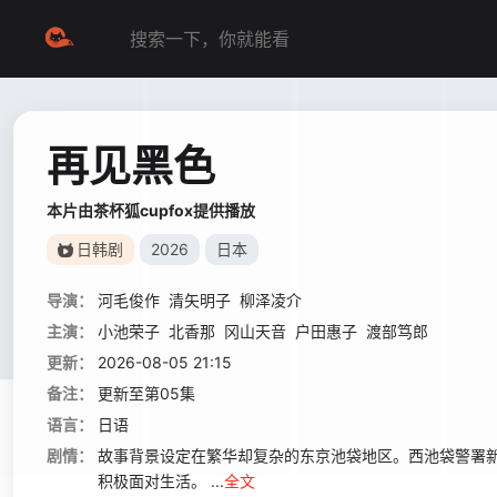
再见黑色
本片由茶杯狐cupfox提供播放
日韩剧
2026
日本
导演：
河毛俊作
清矢明子
柳泽凌介
主演：
小池荣子
北香那
冈山天音
户田惠子
渡部笃郎
更新：
2026-08-05 21:15
备注：
更新至第05集
语言：
日语
剧情：
故事背景设定在繁华却复杂的东京池袋地区。西池袋警署新
积极面对生活。 ...
全文