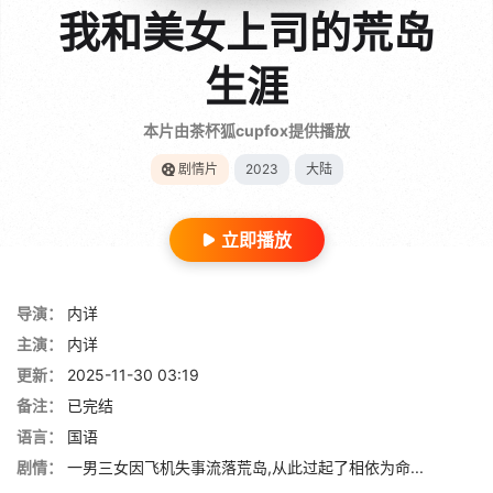
我和美女上司的荒岛
生涯
本片由茶杯狐cupfox提供播放
剧情片
2023
大陆
立即播放
导演：
内详
主演：
内详
更新：
2025-11-30 03:19
备注：
已完结
语言：
国语
剧情：
一男三女因飞机失事流落荒岛,从此过起了相依为命...