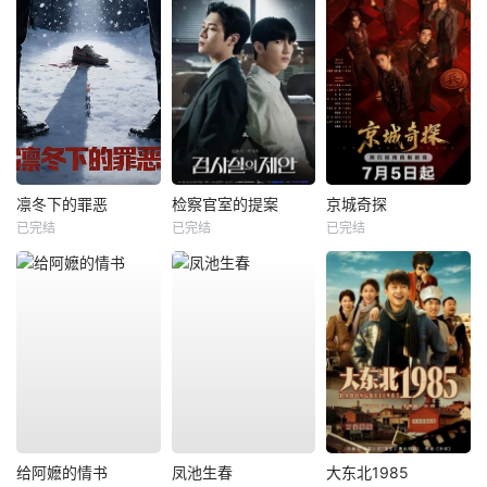
凛冬下的罪恶
检察官室的提案
京城奇探
已完结
已完结
已完结
给阿嬷的情书
凤池生春
大东北1985