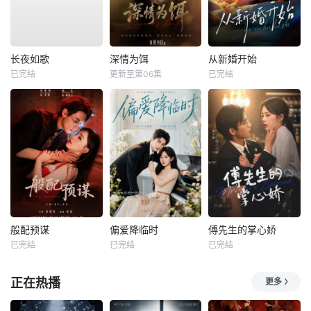
长夜如歌
深情为饵
从新婚开始
已完结
更新至第06集
已完结
般配预谋
偏爱降临时
傅先生的掌心娇
已完结
已完结
已完结
正在热播
更多