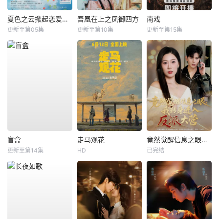
夏色之云掀起恋爱与风暴
吾凰在上之凤御四方
南戏
更新至第05集
更新至第10集
更新至第15集
盲盒
走马观花
竟然觉醒信息之眼，我转身进入反派大营
更新至第14集
HD
已完结