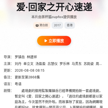
爱·回家之开心速递
本片由茶杯狐cupfox提供播放
港台剧
2017
香港
立即播放
导演：
罗镇岳
林建祥
主演：
刘丹
单立文
汤盈盈
吕慧仪
罗乐林
马贯东
苏韵姿
周嘉洛
更新：
2026-08-08 08:15
备注：
更新至第2868集
语言：
粤语
剧情：
處境劇的御用監製羅鎮岳已經準備開拍新一套處境劇，
暫定叫《愛．回家之開心速遞》，「過往的處境劇都是以家
庭為主，今次當然不例外啦。而故事除了家庭，因為網購現
在都好hit，就會講到一間百貨公司，入面開設的網購部，是