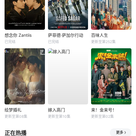
想念你 Zantiis
萨菲德·萨加尔行动
百味人生
已完结
已完结
更新至第252集
绘梦婚礼
嫁入高门
来！金来号！
更新至第08集
更新至第10集
更新至第02集
正在热播
更多