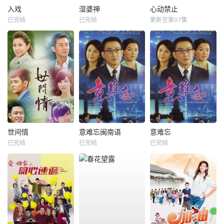
入戏
湿婆神
心动禁止
已完结
已完结
更新至第07集
世间情
意难忘闽南语
意难忘
已完结
已完结
已完结