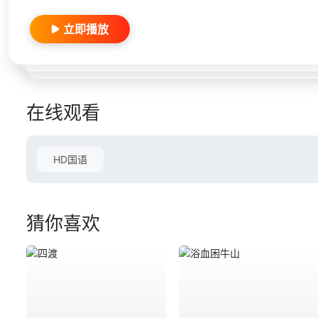
立即播放
在线观看
HD国语
猜你喜欢