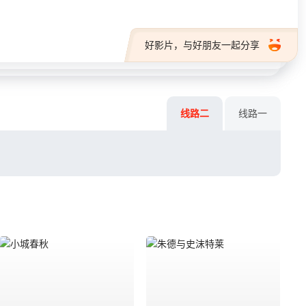
好影片，与好朋友一起分享
线路二
线路一