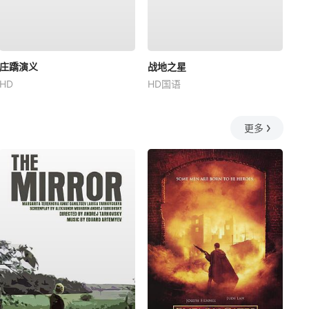
庄蹻演义
战地之星
HD
HD国语
更多