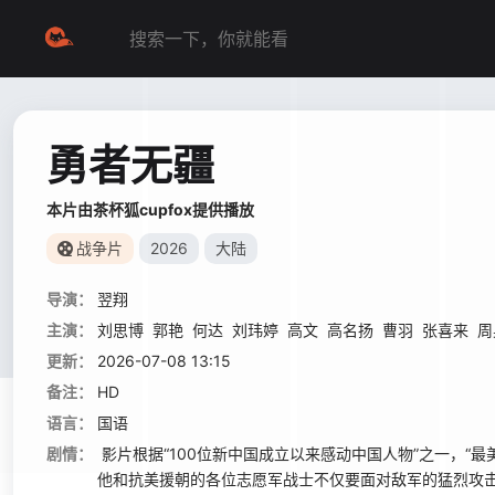
勇者无疆
本片由茶杯狐cupfox提供播放
战争片
2026
大陆
导演：
翌翔
主演：
刘思博
郭艳
何达
刘玮婷
高文
高名扬
曹羽
张喜来
周
更新：
2026-07-08 13:15
备注：
HD
语言：
国语
剧情：
影片根据“100位新中国成立以来感动中国人物”之一，“
他和抗美援朝的各位志愿军战士不仅要面对敌军的猛烈攻击