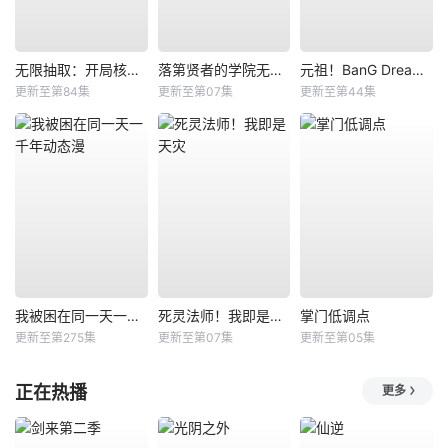
无限抽取：开局核平修仙世界动态漫
落第贤者的学院无双第二回转生，S等级作弊魔术师冒险记
元祖！BanG Dream酱
更新至第84集
更新至第07集
更新至第44集
我被困在同一天一千年动态漫
死灵法师！我即是天灾
掌门低调点
更新至第275集
更新至第07集
更新至第05集
正在热播
更多