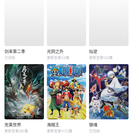
剑来第二季
光阴之外
仙逆
已完结
更新至第33集
更新至第152集
完美世界
海贼王
银魂
更新至第281集
更新至第1172集
已完结