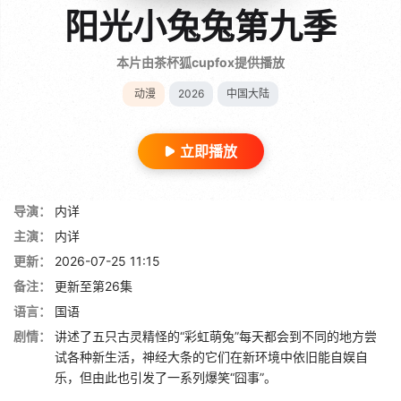
阳光小兔兔第九季
本片由茶杯狐cupfox提供播放
动漫
2026
中国大陆
立即播放
导演：
内详
主演：
内详
更新：
2026-07-25 11:15
备注：
更新至第26集
语言：
国语
剧情：
讲述了五只古灵精怪的“彩虹萌兔”每天都会到不同的地方尝
试各种新生活，神经大条的它们在新环境中依旧能自娱自
乐，但由此也引发了一系列爆笑“囧事”。