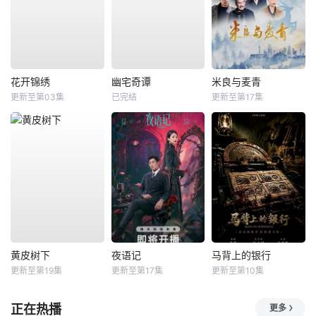
花开锦绣
幽宅奇谭
米良与麦青
更新至第03集
已完结
更新至第17集
黄皮树下
夜语记
马背上的银行
更新至第19集
更新至第17集
更新至第10集
正在热播
更多