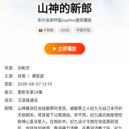
山神的新郎
本片由茶杯狐cupfox提供播放
大陆剧
2026
中国大陆
立即播放
导演：
刘彬杰
主演：
肖雨
/
谭思源
更新：
2026-06-07 12:15
备注：
更新至第24集
语言：
汉语普通话
剧情：
山神春涧在信徒献祭时发现，被献祭之人纪九与自己未尽的
天劫相关，将其留下以图渡劫。却不知，纪九接近她是想挖
取神心复活爱人。在相处中，纪九设计令她在信徒面前现
形，信徒信仰崩塌，春涧神力溃散。在春涧消散之际，纪九