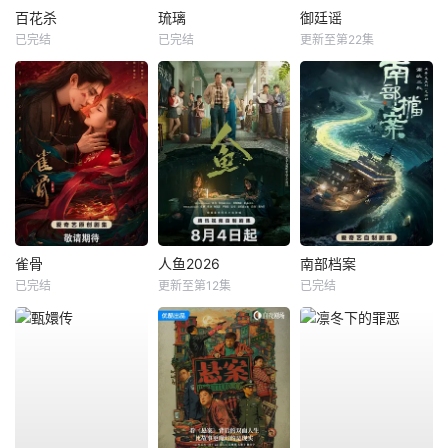
百花杀
琉璃
御廷谣
已完结
已完结
更新至第22集
雀骨
人鱼2026
南部档案
已完结
更新至第12集
已完结