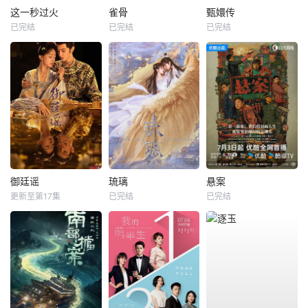
这一秒过火
雀骨
甄嬛传
已完结
已完结
已完结
御廷谣
琉璃
悬案
更新至第17集
已完结
已完结