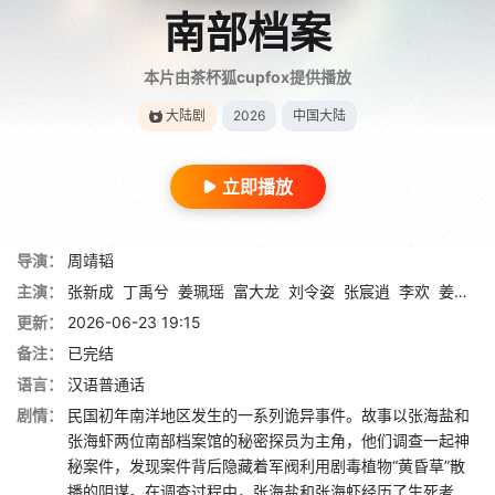
南部档案
本片由茶杯狐cupfox提供播放
大陆剧
2026
中国大陆
立即播放
导演：
周靖韬
主演：
张新成
丁禹兮
姜珮瑶
富大龙
刘令姿
张宸逍
李欢
姜卓君
更新：
2026-06-23 19:15
备注：
已完结
语言：
汉语普通话
剧情：
民国初年南洋地区发生的一系列诡异事件。故事以张海盐和
张海虾两位南部档案馆的秘密探员为主角，他们调查一起神
秘案件，发现案件背后隐藏着军阀利用剧毒植物“黄昏草”散
播的阴谋。在调查过程中，张海盐和张海虾经历了生死考