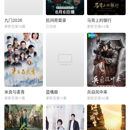
九门2026
民间奇案录
马背上的银行
更新至第16集
已完结
更新至第04集
米良与麦青
蓝嘴唇
兵自风中来
更新至第11集
更新至第11集
更新至第30集