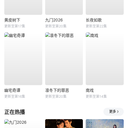
黄皮树下
九门2026
长夜如歌
更新至第17集
更新至第20集
更新至第22集
幽宅奇谭
凛冬下的罪恶
南戏
更新至第16集
更新至第20集
更新至第14集
正在热播
更多