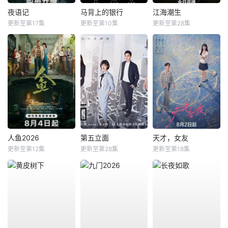
夜语记
马背上的银行
江海潮生
更新至第17集
更新至第10集
更新至第28集
人鱼2026
第五立面
天才，女友
更新至第12集
更新至第28集
更新至第18集