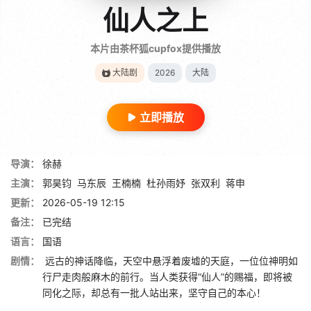
仙人之上
本片由茶杯狐cupfox提供播放
大陆剧
2026
大陆
立即播放
导演：
徐赫
主演：
郭昊钧
马东辰
王楠楠
杜孙雨妤
张双利
蒋申
更新：
2026-05-19 12:15
备注：
已完结
语言：
国语
剧情：
远古的神话降临，天空中悬浮着废墟的天庭，一位位神明如
行尸走肉般麻木的前行。当人类获得“仙人”的赐福，即将被
同化之际，却总有一批人站出来，坚守自己的本心！