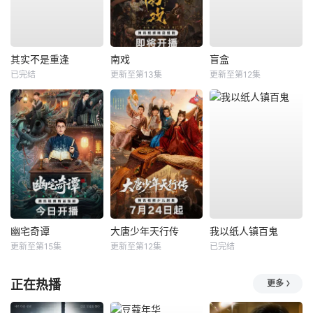
其实不是重逢
南戏
盲盒
已完结
更新至第13集
更新至第12集
幽宅奇谭
大唐少年天行传
我以纸人镇百鬼
更新至第15集
更新至第12集
已完结
正在热播
更多