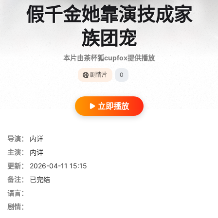
假千金她靠演技成家
族团宠
本片由茶杯狐cupfox提供播放
剧情片
0
立即播放
导演：
内详
主演：
内详
更新：
2026-04-11 15:15
备注：
已完结
语言：
剧情：