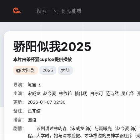
骄阳似我2025
本片由茶杯狐cupfox提供播放
大陆剧
2025
大陆
导演：
陈宙飞
主演：
宋威龙
赵今麦
林依轮
赖伟明
白冰可
范诗然
吴启华
更新：
2026-01-07 02:30
备注：
已完结
语言：
国语
剧情：
该剧讲述林屿森（宋威龙 饰）与聂曦光（赵今麦 饰）
程。大学时，她与清寒孤傲、才华横溢的男神学霸庄序（赖伟