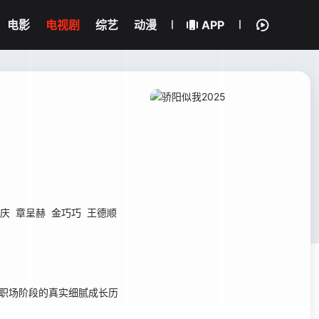
电影
电视剧
综艺
动漫
APP
庆
章呈赫
金巧巧
王德顺
职场阶段的真实细腻成长历