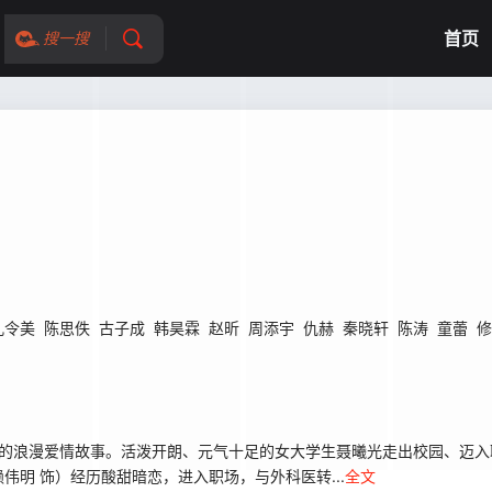
首页
搜一搜
孔令美
陈思佚
古子成
韩昊霖
赵昕
周添宇
仇赫
秦晓轩
陈涛
童蕾
修
的浪漫爱情故事。活泼开朗、元气十足的女大学生聂曦光走出校园、迈入
明 饰）经历酸甜暗恋，进入职场，与外科医转...
全文