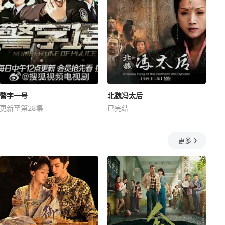
警字一号
北魏冯太后
更新至第28集
已完结
更多