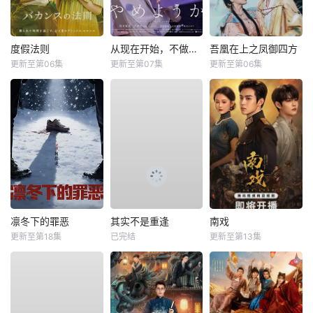
度假法则
从现在开始，不做朋友了吧。
吾凰在上之凤御四方
更新至第06集
更新至第07集
更新至第06集
凛冬下的罪恶
其实不是重逢
南戏
更新至第18集
已完结
更新至第13集