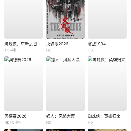
蜘蛛侠：崭新之日
火遮眼2026
寒战1994
TC中字
HD
HD
奥德赛2026
镖人：风起大漠
蜘蛛侠：英雄归来
HDTC中字
HD
HD