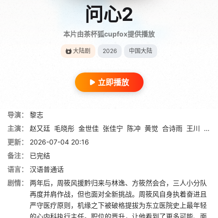
问心2
本片由茶杯狐cupfox提供播放
大陆剧
2026
中国大陆
立即播放
导演：
黎志
主演：
赵又廷
毛晓彤
金世佳
张佳宁
陈冲
黄觉
合诗雨
王川
孙浠
更新：
2026-07-04 20:16
备注：
已完结
语言：
汉语普通话
剧情：
两年后，周筱风援黔归来与林逸、方筱然会合，三人小分队
再度并肩作战，但也面对全新挑战。周筱风自身执着奋进且
严守医疗原则，机缘之下被破格提拔为东立医院史上最年轻
的心内科执行主任。职位的晋升，让他看到了更多可能、面