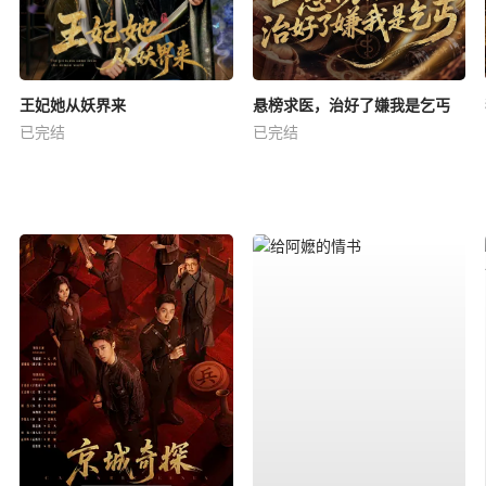
王妃她从妖界来
悬榜求医，治好了嫌我是乞丐
已完结
已完结