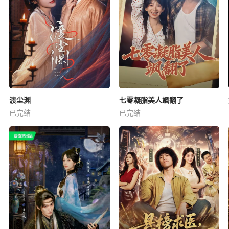
渡尘渊
七零凝脂美人飒翻了
已完结
已完结