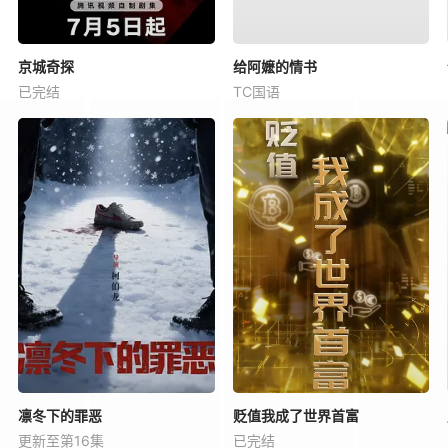
京城奇探
给阿嬷的情书
已完结
TC国语
凛冬下的罪恶
贬值我成了世界首富
更新至第16集
已完结