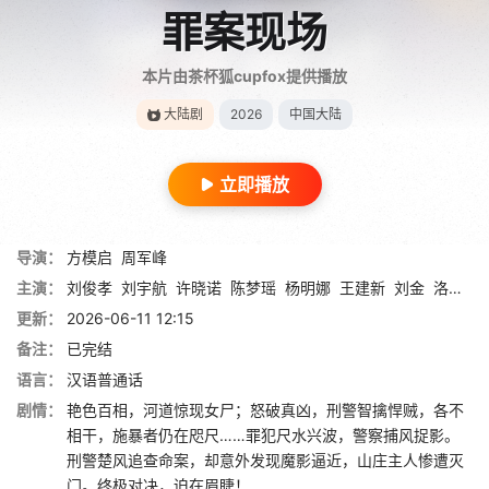
罪案现场
本片由茶杯狐cupfox提供播放
大陆剧
2026
中国大陆
立即播放
导演：
方模启
周军峰
主演：
刘俊孝
刘宇航
许晓诺
陈梦瑶
杨明娜
王建新
刘金
洛嘉
赵
更新：
2026-06-11 12:15
备注：
已完结
语言：
汉语普通话
剧情：
艳色百相，河道惊现女尸；怒破真凶，刑警智擒悍贼，各不
相干‌，施暴者仍在咫尺……罪犯尺水兴波，警察捕风捉影。
刑警楚风追查命案，却意外发现魔影逼近，山庄主人惨遭灭
门。终极对决，迫在眉睫‌！