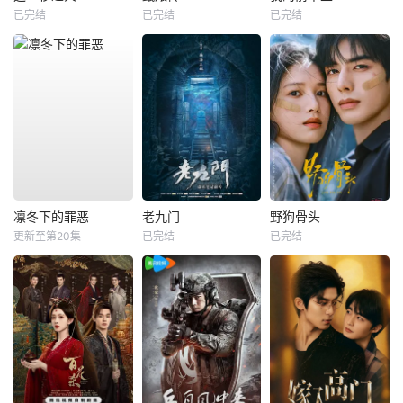
已完结
已完结
已完结
凛冬下的罪恶
老九门
野狗骨头
更新至第20集
已完结
已完结