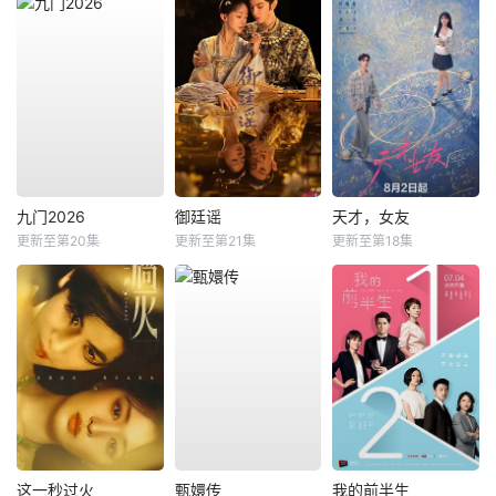
九门2026
御廷谣
天才，女友
更新至第20集
更新至第21集
更新至第18集
这一秒过火
甄嬛传
我的前半生