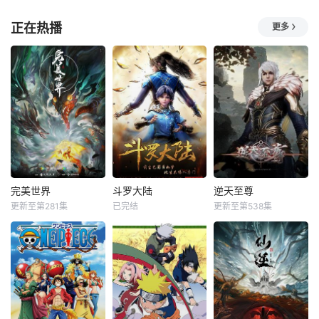
正在热播
更多
完美世界
斗罗大陆
逆天至尊
更新至第281集
已完结
更新至第538集