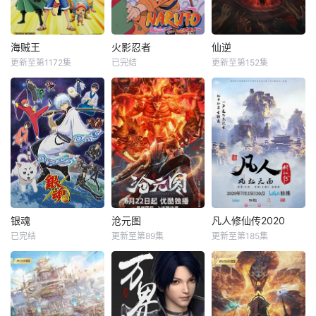
海贼王
火影忍者
仙逆
更新至第1172集
已完结
更新至第152集
银魂
沧元图
凡人修仙传2020
已完结
更新至第89集
更新至第185集