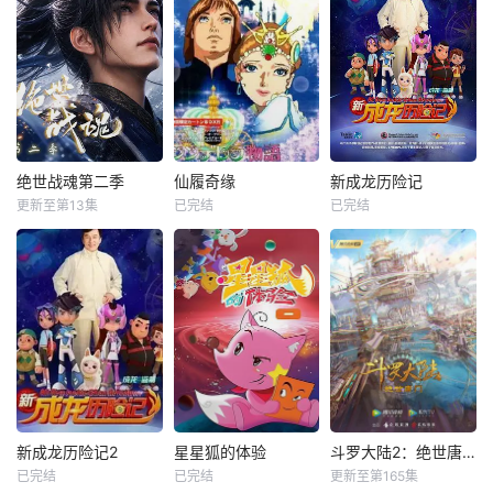
绝世战魂第二季
仙履奇缘
新成龙历险记
更新至第13集
已完结
已完结
新成龙历险记2
星星狐的体验
斗罗大陆2：绝世唐门
已完结
已完结
更新至第165集