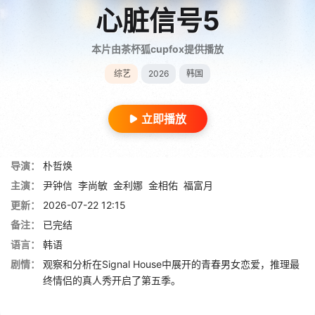
心脏信号5
本片由茶杯狐cupfox提供播放
综艺
2026
韩国
立即播放
导演：
朴哲焕
主演：
尹钟信
李尚敏
金利娜
金相佑
福富月
更新：
2026-07-22 12:15
备注：
已完结
语言：
韩语
剧情：
观察和分析在Signal House中展开的青春男女恋爱，推理最
终情侣的真人秀开启了第五季。